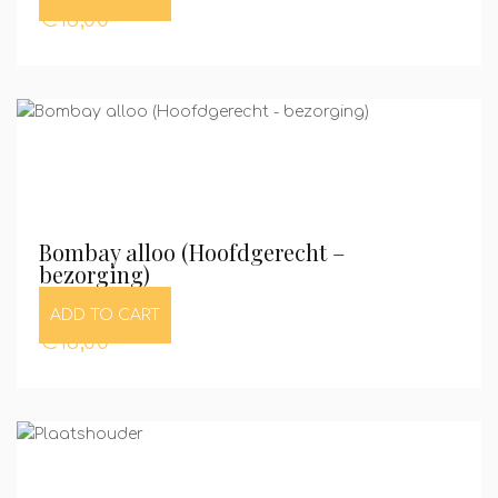
€
16,00
Bombay alloo (Hoofdgerecht –
bezorging)
ADD TO CART
€
16,00