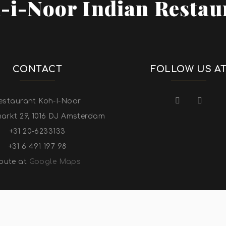
-i-Noor Indian Restau
CONTACT
FOLLOW US A
estaurant Koh-I-Noor
arkt 29, 1016 DJ Amsterdam
+31 20-6233133
+31 6 491 197 98
oute at
Google Maps
YRIGHT ©KOH-I-NOOR INDIAN RESTAURANT 2022. ALL RIGHT RESE