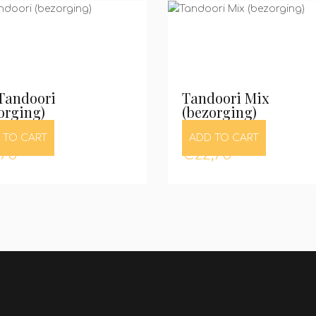
Tandoori
Tandoori Mix
orging)
(bezorging)
 TO CART
ADD TO CART
,75
€
22,75