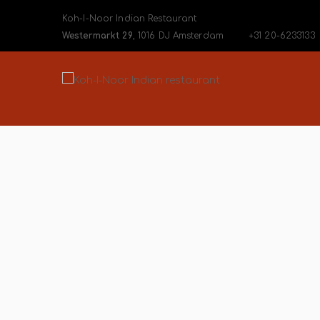
Koh-I-Noor Indian Restaurant
Westermarkt 29
, 1016 DJ Amsterdam
+31 20-6233133