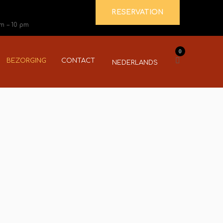
RESERVATION
pm – 10 pm
0
BEZORGING
CONTACT
NEDERLANDS