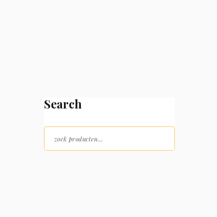
Search
Zoeken naar:
p