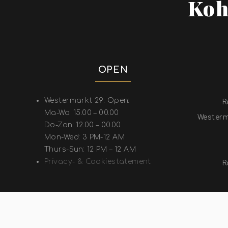
Koh
OPEN
Westermarkt 29: Open:
R
Ma-Wo: 15.00 – 00.00
Westerm
Do-Zon: 12.00 – 00.00
Mon-Wed: 3 PM-12 AM
Thurs-Sun: 12 PM – 12 AM
Privacy- & Cookiestatement
R
COP