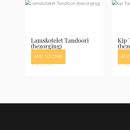
Lamskotelet Tandoori
Kip 
(bezorging)
(bez
ADD TO CART
ADD
€
23,75
€
18