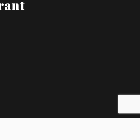
rant
T
RVED