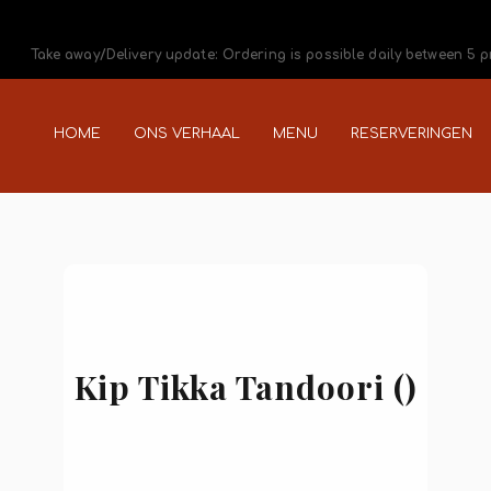
Take away/Delivery update: Ordering is possible daily between 5 
HOME
ONS VERHAAL
MENU
RESERVERINGEN
Kip Tikka Tandoori ()