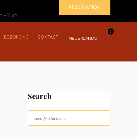
RESERVATION
pm – 10 pm
0
BEZORGING
CONTACT
NEDERLANDS
Search
Zoeken naar: