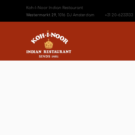
Koh-I-Noor Indian Restaurant
Westermarkt 29
, 1016 DJ Amsterdam
+31 20-6233133