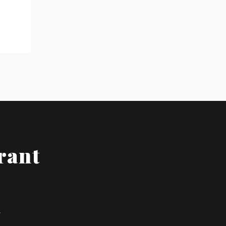
rant
T