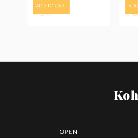
ADD TO CART
ADD
€
8,75
€
4,
Koh
OPEN