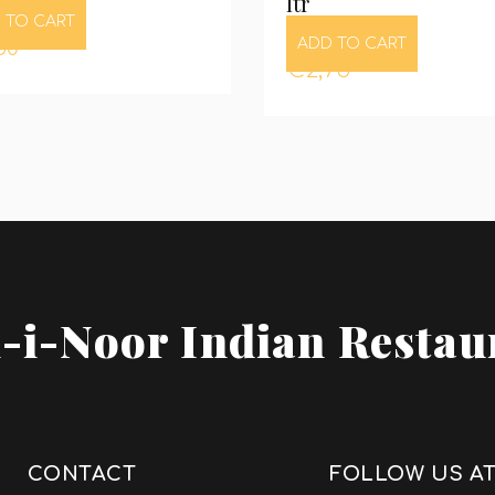
ltr
 TO CART
50
ADD TO CART
€
2,75
-i-Noor Indian Restau
CONTACT
FOLLOW US A