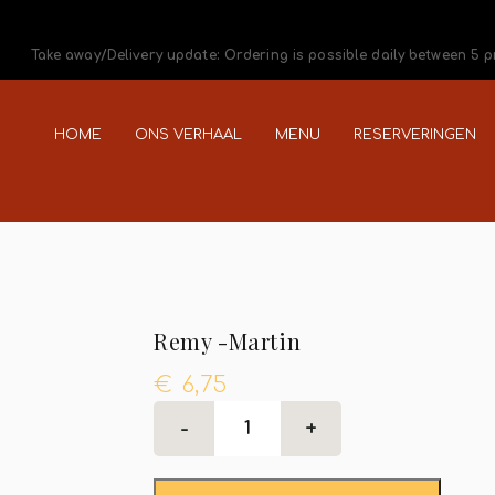
Take away/Delivery update: Ordering is possible daily between 5 
HOME
ONS VERHAAL
MENU
RESERVERINGEN
Remy -Martin
€
6,75